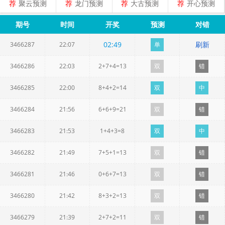
荐
聚云预测
荐
龙门预测
荐
大古预测
荐
开心预测
期号
时间
开奖
预测
对错
02
:
49
刷新
3466287
22:07
单
3466286
22:03
2+7+4=13
双
错
3466285
22:00
8+4+2=14
双
中
3466284
21:56
6+6+9=21
双
错
3466283
21:53
1+4+3=8
双
中
3466282
21:49
7+5+1=13
双
错
3466281
21:46
0+6+7=13
双
错
3466280
21:42
8+3+2=13
双
错
3466279
21:39
2+7+2=11
双
错