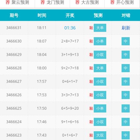
荐
聚云预测
荐
龙门预测
荐
大古预测
荐
开心预测
期号
时间
开奖
预测
对错
01
:
35
刷新
3466631
18:11
殺
大单
3466630
18:07
2+8+7=17
殺
小单
中
3466629
18:04
3+1+9=13
殺
小双
中
3466628
18:00
9+2+7=18
殺
大单
中
3466627
17:57
0+6+1=7
殺
小双
中
3466626
17:53
3+3+7=13
殺
小双
中
3466625
17:50
6+5+9=20
殺
小单
中
3466624
17:46
9+1+6=16
殺
小双
中
3466623
17:43
0+1+6=7
殺
大双
中