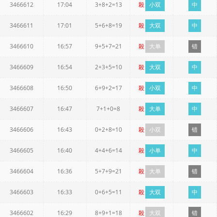
3466612
17:04
3+8+2=13
殺
小双
中
3466611
17:01
5+6+8=19
殺
大双
中
3466610
16:57
9+5+7=21
殺
大单
错
3466609
16:54
2+3+5=10
殺
大双
中
3466608
16:50
6+9+2=17
殺
小双
中
3466607
16:47
7+1+0=8
殺
大单
中
3466606
16:43
0+2+8=10
殺
小双
错
3466605
16:40
4+4+6=14
殺
小单
中
3466604
16:36
5+7+9=21
殺
大单
错
3466603
16:33
0+6+5=11
殺
大双
中
3466602
16:29
8+9+1=18
殺
大双
错