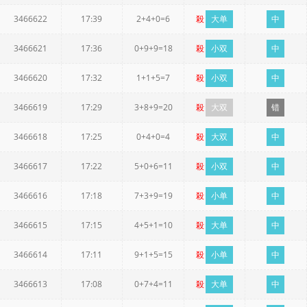
3466622
17:39
2+4+0=6
殺
大单
中
3466621
17:36
0+9+9=18
殺
小双
中
3466620
17:32
1+1+5=7
殺
小双
中
3466619
17:29
3+8+9=20
殺
大双
错
3466618
17:25
0+4+0=4
殺
大双
中
3466617
17:22
5+0+6=11
殺
小双
中
3466616
17:18
7+3+9=19
殺
小单
中
3466615
17:15
4+5+1=10
殺
大单
中
3466614
17:11
9+1+5=15
殺
小单
中
3466613
17:08
0+7+4=11
殺
大单
中