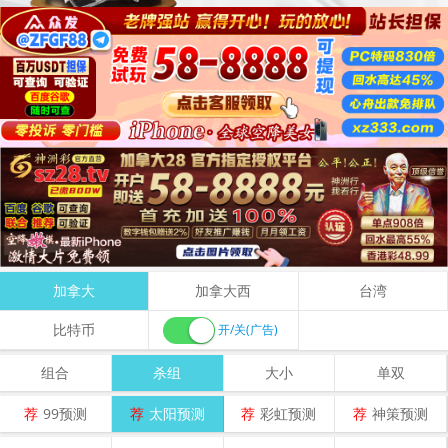
加拿大
加拿大西
台湾
比特币
开/关(广告)
组合
杀组
大小
单双
荐
99预测
荐
太阳预测
荐
彩虹预测
荐
神策预测